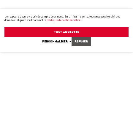
Le respect de votre vie privée compte pour nous. En utilisant ce site, vous acceptez le suivi des
données tel que décrit dans notre
politique de confidentialité
.
Tout accepter
PERSONNALISER
+
Refuser
78T-24001 À 78T-24099
78T-24100 À 78T-24199