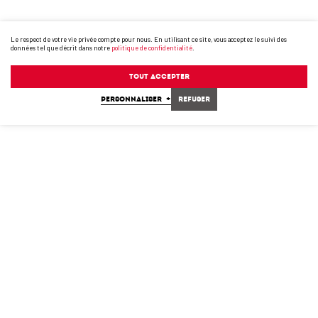
Le respect de votre vie privée compte pour nous. En utilisant ce site, vous acceptez le suivi des
données tel que décrit dans notre
politique de confidentialité
.
Tout accepter
PERSONNALISER
+
Refuser
75-20002;75-20003;75-20006
STACKPRO 5400-LP-2020-ANG-FR.PDF
PDF
(8 MB)