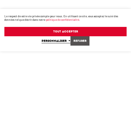
Le respect de votre vie privée compte pour nous. En utilisant ce site, vous acceptez le suivi des
données tel que décrit dans notre
politique de confidentialité
.
Tout accepter
PERSONNALISER
+
Refuser
ANDERSON RB680 V2 H264 (1 DEC)
MP4
(103 MB)
RB680