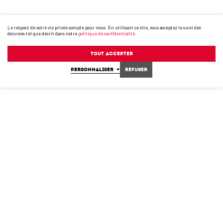
Le respect de votre vie privée compte pour nous. En utilisant ce site, vous acceptez le suivi des
données tel que décrit dans notre
politique de confidentialité
.
Tout accepter
PERSONNALISER
+
Refuser