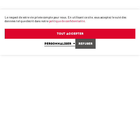
Le respect de votre vie privée compte pour nous. En utilisant ce site, vous acceptez le suivi des
données tel que décrit dans notre
politique de confidentialité
.
Tout accepter
PERSONNALISER
+
Refuser
Adresse courriel
*