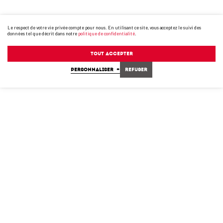
Le respect de votre vie privée compte pour nous. En utilisant ce site, vous acceptez le suivi des
données tel que décrit dans notre
politique de confidentialité
.
Tout accepter
PERSONNALISER
+
Refuser
2019
2020
2021