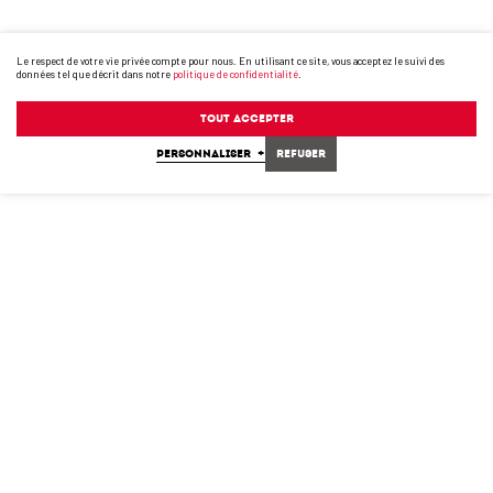
Le respect de votre vie privée compte pour nous. En utilisant ce site, vous acceptez le suivi des
données tel que décrit dans notre
politique de confidentialité
.
Tout accepter
PERSONNALISER
+
Refuser
TSR-3450-LP-2023-ANG-FR.PDF
PDF
(8 MB)
TSR-3450-MO-2023-FR.PDF
PDF
(17 MB)