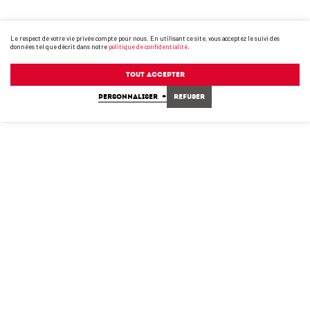
Le respect de votre vie privée compte pour nous. En utilisant ce site, vous acceptez le suivi des
données tel que décrit dans notre
politique de confidentialité
.
Tout accepter
PERSONNALISER
+
Refuser
A450FD-LP-2022-FR-AN.PDF
PDF
(8 MB)