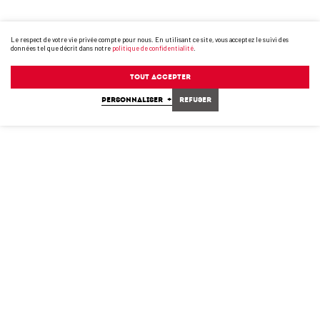
Le respect de votre vie privée compte pour nous. En utilisant ce site, vous acceptez le suivi des
données tel que décrit dans notre
politique de confidentialité
.
Tout accepter
PERSONNALISER
+
Refuser
2005
2006
2008