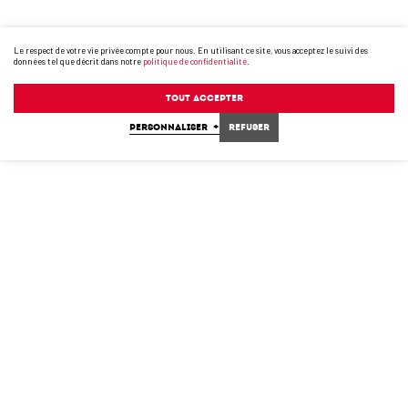
Le respect de votre vie privée compte pour nous. En utilisant ce site, vous acceptez le suivi des
données tel que décrit dans notre
politique de confidentialité
.
Tout accepter
PERSONNALISER
+
Refuser
Pince 4000
Pince 5000
Pince 6000