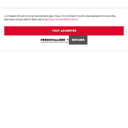
Le respect de votre vie privée compte pour nous. En utilisant ce site, vous acceptez le suivi des
données tel que décrit dans notre
politique de confidentialité
.
Tout accepter
PERSONNALISER
+
Refuser
English
Francais